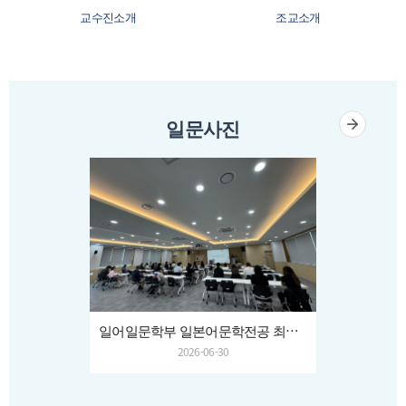
교수진소개
조교소개
일문사진
일어일문학부 일본어문학전공 최연희 교수님 송별회
2026-06-30