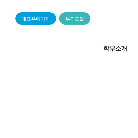
대표홈페이지
부경포털
학부소개
일어일문학부
교육목적 및 인재상
일본어문학전공
일본학전공
졸업요건