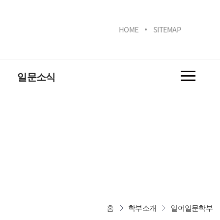
HOME
SITEMAP
일문소식
일문동감
일문사진
학생회 소식
홍보
홈
학부소개
일어일문학부