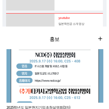
일본학전공 소개 영상
홍보
일본어문학전공 소개 영상
데이터가 없습니다.
2025학년도 일본현지기업초청설명회(3차)
응