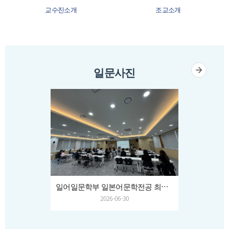
교수진소개
조교소개
일문사진
일어일문학부 일본어문학전공 최연희 교수님 송별회
2026-06-30