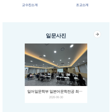
교수진소개
조교소개
일문사진
일어일문학부 일본어문학전공 최연희 교수님 송별회
2026-06-30