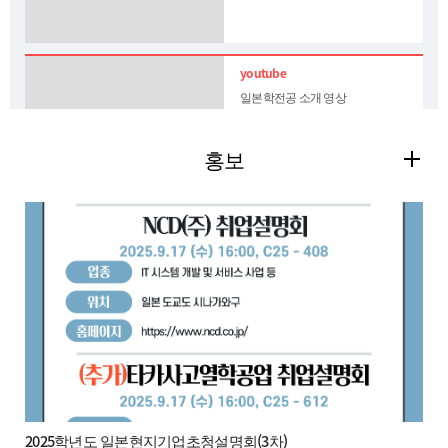
일본학전공 소개 영상
홍보
일본어문학전공 소개 영상
데이터가 없습니다.
2025학년도 일본현지기업초청설명회(3차)
응