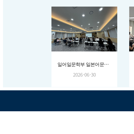
일어일문학부 일본어문학전공 최연희 교수님 송별회
2026-06-30