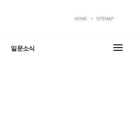
HOME
SITEMAP
일문소식
일문동감
일문사진
학생회 소식
홍보