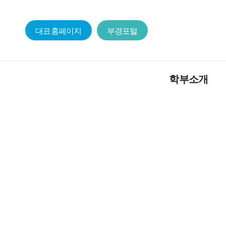
대표홈페이지
부경포털
학부소개
일어일문학부
교육목적 및 인재상
일본어문학전공
일본학전공
졸업요건